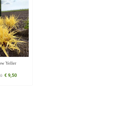
ow Yeller
€ 9,50
50