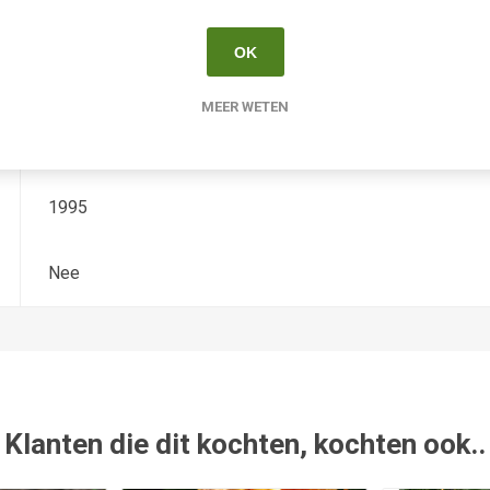
Hemerocallis
OK
Diploide
MEER WETEN
Salter
1995
Nee
Klanten die dit kochten, kochten ook..