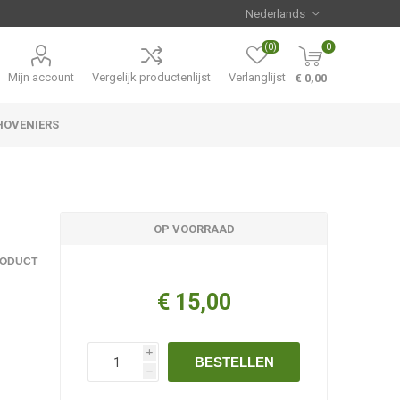
(0)
0
Mijn account
Vergelijk productenlijst
Verlanglijst
€ 0,00
HOVENIERS
Hemerocallis
Aanbiedingen
OP VOORRAAD
RODUCT
€ 15,00
i
BESTELLEN
h