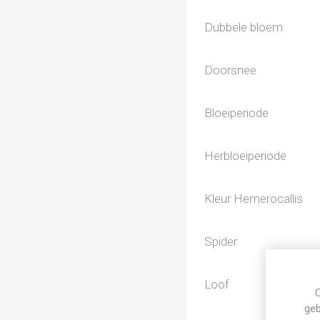
Dubbele bloem
Doorsnee
Bloeiperiode
Herbloeiperiode
Kleur Hemerocallis
Spider
Loof
C
geb