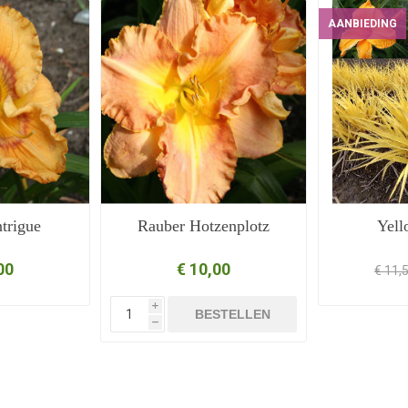
AANBIEDING
trigue
Rauber Hotzenplotz
Yell
00
€ 10,00
€ 11,
i
BESTELLEN
h