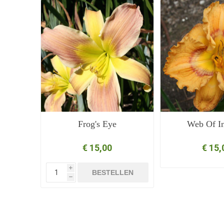
Frog's Eye
Web Of In
€ 15,00
€ 15,
i
BESTELLEN
h