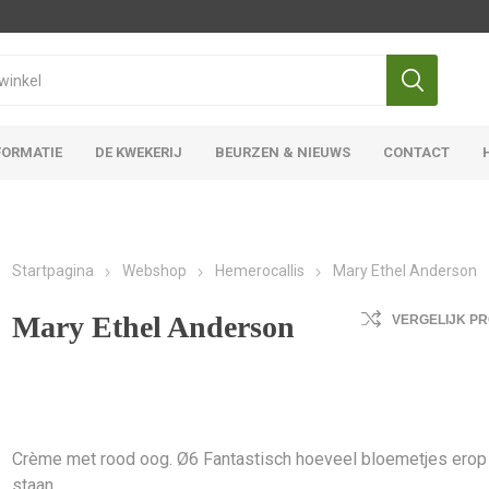
FORMATIE
DE KWEKERIJ
BEURZEN & NIEUWS
CONTACT
Iris Ensata
Iris Overige
Startpagina
Webshop
Hemerocallis
Mary Ethel Anderson
Mary Ethel Anderson
VERGELIJK P
Crème met rood oog. Ø6 Fantastisch hoeveel bloemetjes erop
staan.