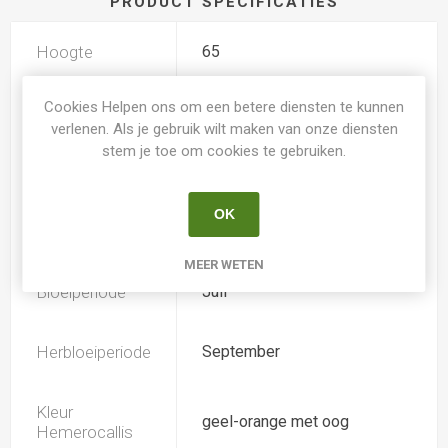
PRODUCT SPECIFICATIES
Hoogte
65
Cookies Helpen ons om een betere diensten te kunnen
Geurend
Nee
verlenen. Als je gebruik wilt maken van onze diensten
stem je toe om cookies te gebruiken.
Dubbele bloem
Nee
OK
Doorsnee
-
MEER WETEN
Bloeiperiode
Juli
Herbloeiperiode
September
Kleur
geel-orange met oog
Hemerocallis