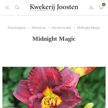
0
Startpagina
Webshop
Hemerocallis
Midnight Magic
Midnight Magic