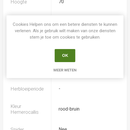
Hoogte
70
Geurend
Nee
Cookies Helpen ons om een betere diensten te kunnen
verlenen. Als je gebruik wilt maken van onze diensten
Dubbele bloem
Nee
stem je toe om cookies te gebruiken.
Doorsnee
13.0
OK
MEER WETEN
Bloeiperiode
Juni-Juli
Herbloeiperiode
-
Kleur
rood-bruin
Hemerocallis
Spider
Nee