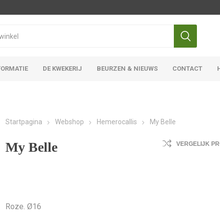
FORMATIE
DE KWEKERIJ
BEURZEN & NIEUWS
CONTACT
Iris Ensata
Iris Overige
Startpagina
Webshop
Hemerocallis
My Belle
My Belle
VERGELIJK P
Roze. Ø16