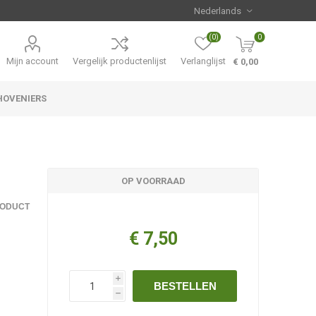
(0)
0
Mijn account
Vergelijk productenlijst
Verlanglijst
€ 0,00
HOVENIERS
Hemerocallis
Aanbiedingen
OP VOORRAAD
RODUCT
€ 7,50
i
BESTELLEN
h