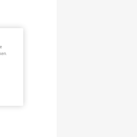
je
ken.