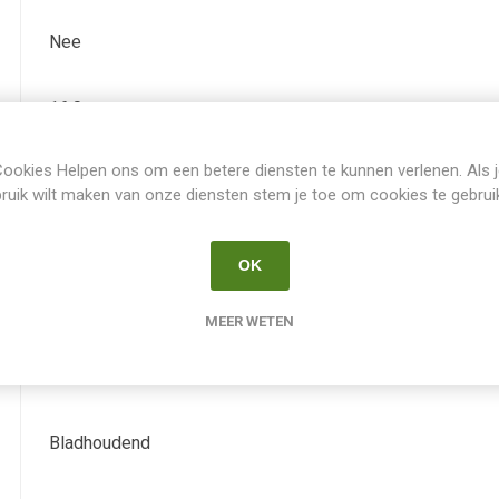
Nee
16.0
ookies Helpen ons om een betere diensten te kunnen verlenen. Als 
Juni
ruik wilt maken van onze diensten stem je toe om cookies te gebrui
Augustus
OK
rose
MEER WETEN
Nee
Bladhoudend