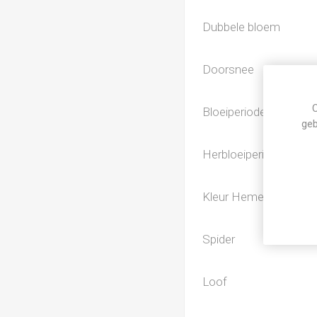
Dubbele bloem
Doorsnee
C
Bloeiperiode
geb
Herbloeiperiode
Kleur Hemerocallis
Spider
Loof