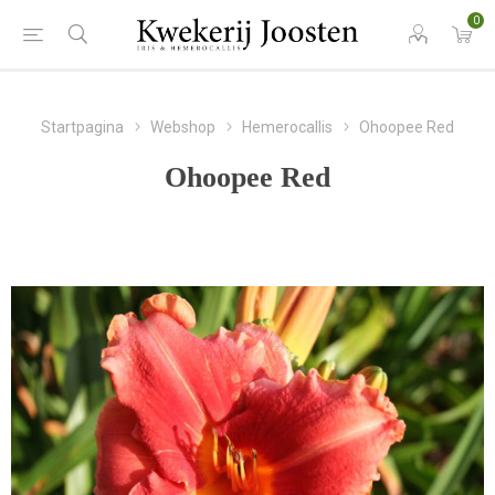
0
Startpagina
Webshop
Hemerocallis
Ohoopee Red
Ohoopee Red