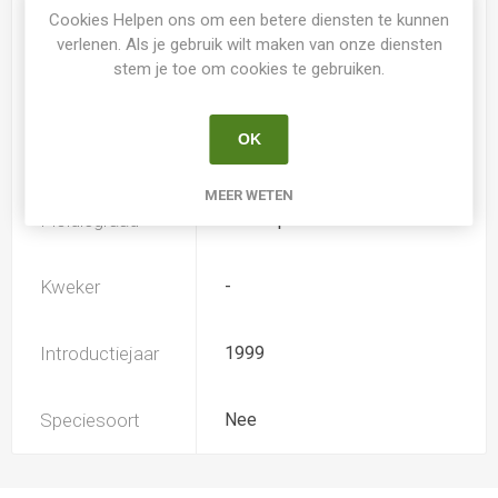
Spider
Nee
Cookies Helpen ons om een betere diensten te kunnen
verlenen. Als je gebruik wilt maken van onze diensten
stem je toe om cookies te gebruiken.
Loof
Bladverliezend
OK
Soort
Hemerocallis
MEER WETEN
Ploïdiegraad
Tetradiploide
Kweker
-
Introductiejaar
1999
Speciesoort
Nee