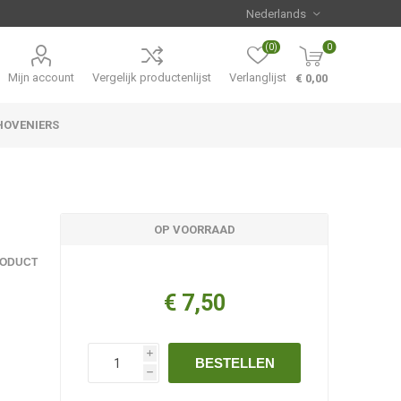
(0)
0
Mijn account
Vergelijk productenlijst
Verlanglijst
€ 0,00
HOVENIERS
Hemerocallis
Aanbiedingen
OP VOORRAAD
RODUCT
€ 7,50
i
BESTELLEN
h