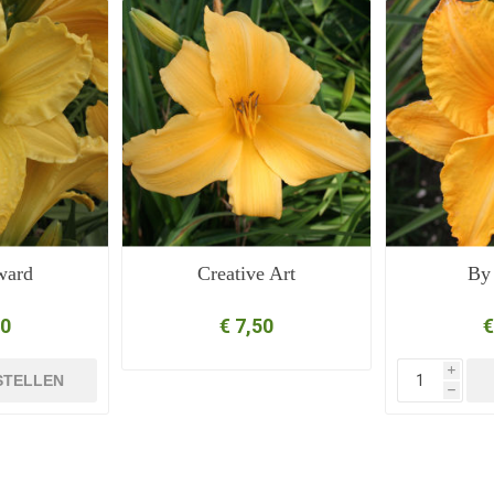
ward
Creative Art
By
50
€ 7,50
€
i
STELLEN
h