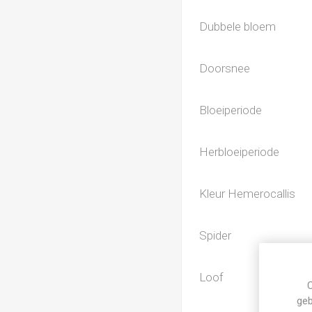
Dubbele bloem
Doorsnee
Bloeiperiode
Herbloeiperiode
Kleur Hemerocallis
Spider
Loof
C
geb