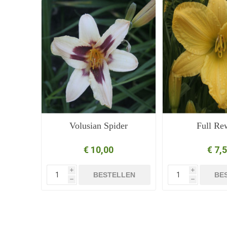
Volusian Spider
Full Re
€ 10,00
€ 7,
i
i
BESTELLEN
BE
h
h