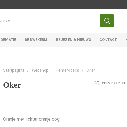
FORMATIE
DE KWEKERIJ
BEURZEN & NIEUWS
CONTACT
Iris Ensata
Iris Overige
Startpagina
Webshop
Hemerocallis
Oker
Oker
VERGELIJK P
Oranje met lichter oranje oog.