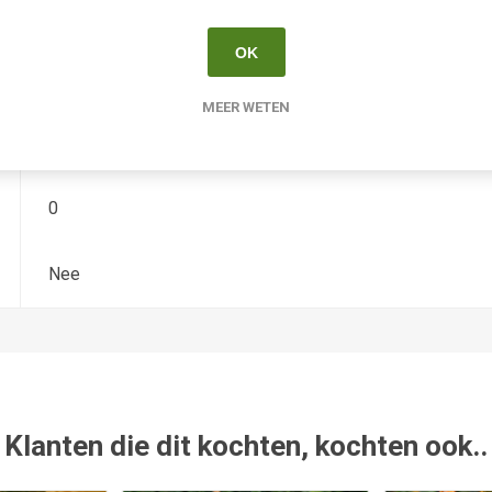
Hemerocallis
OK
-
MEER WETEN
-
0
Nee
Klanten die dit kochten, kochten ook..