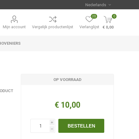
(0)
0
Mijn account
Vergelijk productenlijst
Verlanglijst
€ 0,00
HOVENIERS
Hemerocallis
Aanbiedingen
OP VOORRAAD
RODUCT
€ 10,00
i
BESTELLEN
h