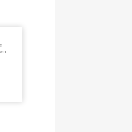
je
ken.