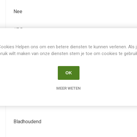
Nee
17.5
ookies Helpen ons om een betere diensten te kunnen verlenen. Als 
Juli
ruik wilt maken van onze diensten stem je toe om cookies te gebrui
September
OK
rose
MEER WETEN
Nee
Bladhoudend