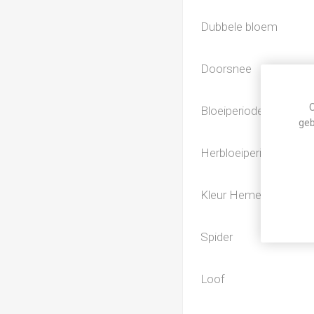
Dubbele bloem
Doorsnee
C
Bloeiperiode
geb
Herbloeiperiode
Kleur Hemerocallis
Spider
Loof