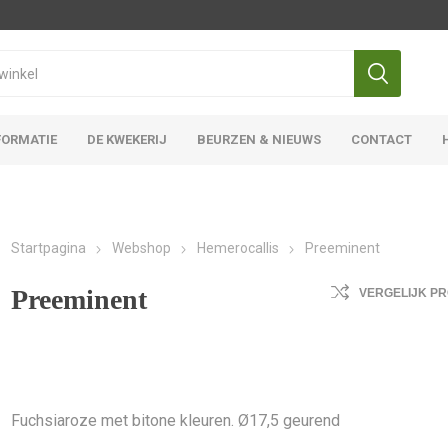
FORMATIE
DE KWEKERIJ
BEURZEN & NIEUWS
CONTACT
Iris Ensata
Iris Overige
Startpagina
Webshop
Hemerocallis
Preeminent
Preeminent
VERGELIJK P
Fuchsiaroze met bitone kleuren. Ø17,5 geurend