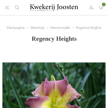
0
Startpagina
Webshop
Hemerocallis
Regency Heights
Regency Heights