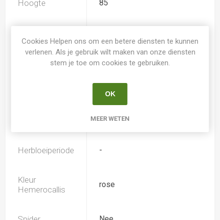
Hoogte
85
Geurend
Nee
Cookies Helpen ons om een betere diensten te kunnen
verlenen. Als je gebruik wilt maken van onze diensten
Dubbele bloem
Nee
stem je toe om cookies te gebruiken.
Doorsnee
15.0
OK
MEER WETEN
Bloeiperiode
Juli
Herbloeiperiode
-
Kleur
rose
Hemerocallis
Spider
Nee