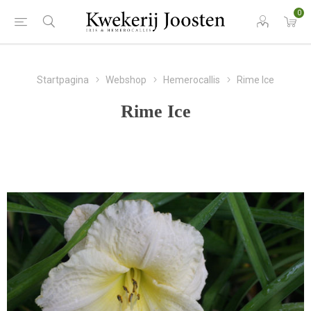
0
Startpagina
Webshop
Hemerocallis
Rime Ice
Rime Ice