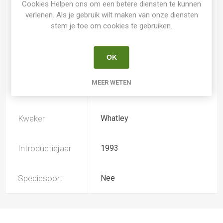
Cookies Helpen ons om een betere diensten te kunnen
verlenen. Als je gebruik wilt maken van onze diensten
stem je toe om cookies te gebruiken.
Loof
Bladhoudend
OK
Soort
Hemerocallis
MEER WETEN
Ploïdiegraad
Tetradiploide extended
Kweker
Whatley
Introductiejaar
1993
Speciesoort
Nee