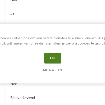
Ja
15.0
ookies Helpen ons om een betere diensten te kunnen verlenen. Als 
Juli
ruik wilt maken van onze diensten stem je toe om cookies te gebrui
September
OK
geel-orange
MEER WETEN
Nee
Bladverliezend