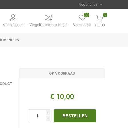
(0)
0
Mijn account
Vergelijk productenlijst
Verlanglijst
€ 0,00
HOVENIERS
Hemerocallis
Aanbiedingen
OP VOORRAAD
RODUCT
€ 10,00
i
BESTELLEN
h