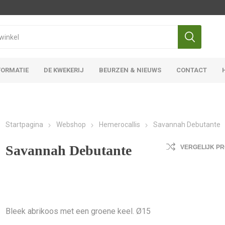
FORMATIE
DE KWEKERIJ
BEURZEN & NIEUWS
CONTACT
Iris Ensata
Iris Overige
Startpagina
Webshop
Hemerocallis
Savannah Debutante
Savannah Debutante
VERGELIJK P
Bleek abrikoos met een groene keel. Ø15