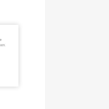
je
ken.