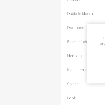
Dubbele bloem
Doorsnee
C
Bloeiperiode
geb
Herbloeiperiode
Kleur Hemerocallis
Spider
Loof