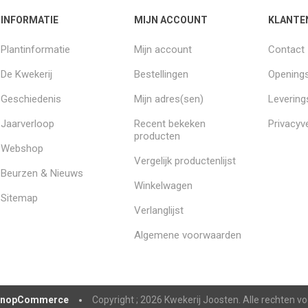
INFORMATIE
MIJN ACCOUNT
KLANTE
Plantinformatie
Mijn account
Contact
De Kwekerij
Bestellingen
Openings
Geschiedenis
Mijn adres(sen)
Leverin
Jaarverloop
Recent bekeken
Privacyve
producten
Webshop
Vergelijk productenlijst
Beurzen & Nieuws
Winkelwagen
Sitemap
Verlanglijst
Algemene voorwaarden
nopCommerce
Copyright ; 2026 Kwekerij Joosten. Alle rechten 