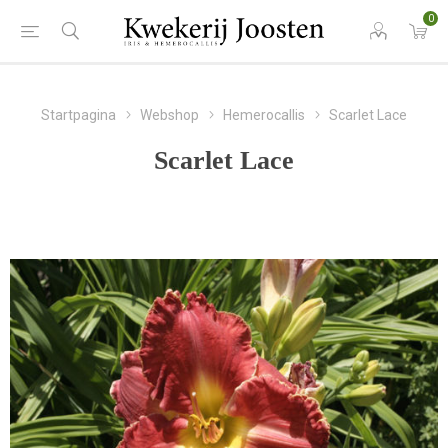
0
Startpagina
Webshop
Hemerocallis
Scarlet Lace
Scarlet Lace