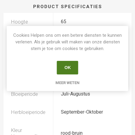
PRODUCT SPECIFICATIES
Hoogte
65
Cookies Helpen ons om een betere diensten te kunnen
Geurend
Nee
verlenen. Als je gebruik wilt maken van onze diensten
stem je toe om cookies te gebruiken.
Dubbele bloem
Nee
OK
Doorsnee
12.0
MEER WETEN
Bloeiperiode
Juli-Augustus
Herbloeiperiode
September-Oktober
Kleur
rood-bruin