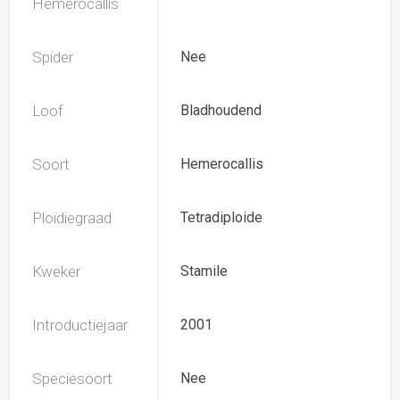
Hemerocallis
Spider
Nee
Loof
Bladhoudend
Soort
Hemerocallis
Ploïdiegraad
Tetradiploide
Kweker
Stamile
Introductiejaar
2001
Speciesoort
Nee