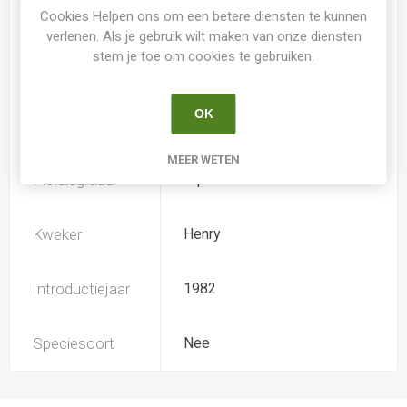
Spider
Nee
Cookies Helpen ons om een betere diensten te kunnen
verlenen. Als je gebruik wilt maken van onze diensten
stem je toe om cookies te gebruiken.
Loof
Bladverliezend
OK
Soort
Hemerocallis
MEER WETEN
Ploïdiegraad
Diploide
Kweker
Henry
Introductiejaar
1982
Speciesoort
Nee