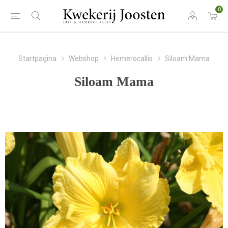
0
Startpagina
Webshop
Hemerocallis
Siloam Mama
Siloam Mama