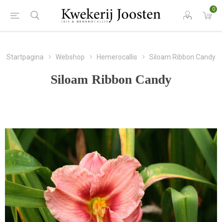
0
Startpagina
Webshop
Hemerocallis
Siloam Ribbon Candy
Siloam Ribbon Candy