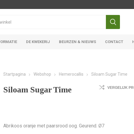
FORMATIE
DE KWEKERIJ
BEURZEN & NIEUWS
CONTACT
Iris Ensata
Iris Overige
Startpagina
Webshop
Hemerocallis
Siloam Sugar Time
Siloam Sugar Time
VERGELIJK P
Abrikoos oranje met paarsrood oog. Geurend. Ø7