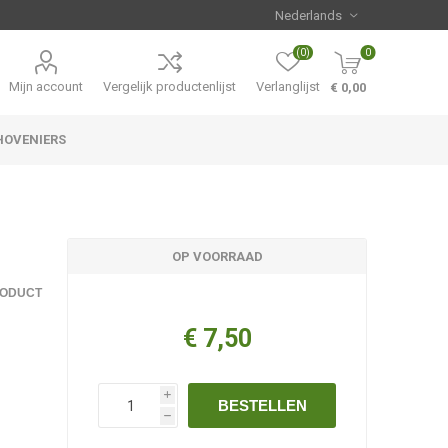
(0)
0
Mijn account
Vergelijk productenlijst
Verlanglijst
€ 0,00
HOVENIERS
Hemerocallis
Aanbiedingen
OP VOORRAAD
RODUCT
€ 7,50
i
BESTELLEN
h