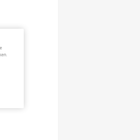
je
ken.