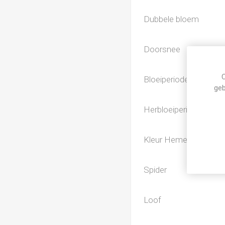
Dubbele bloem
Doorsnee
C
Bloeiperiode
geb
Herbloeiperiode
Kleur Hemerocallis
Spider
Loof