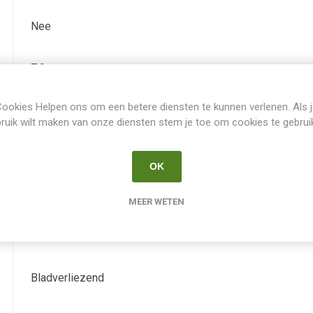
Nee
7.0
ookies Helpen ons om een betere diensten te kunnen verlenen. Als 
Juli
ruik wilt maken van onze diensten stem je toe om cookies te gebrui
-
OK
wit met oog
MEER WETEN
Nee
Bladverliezend