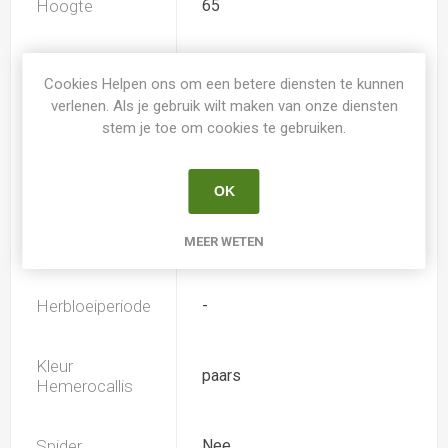
Hoogte
65
Geurend
Nee
Cookies Helpen ons om een betere diensten te kunnen
verlenen. Als je gebruik wilt maken van onze diensten
Dubbele bloem
Nee
stem je toe om cookies te gebruiken.
Doorsnee
12.5
OK
MEER WETEN
Bloeiperiode
Juli
Herbloeiperiode
-
Kleur
paars
Hemerocallis
Spider
Nee