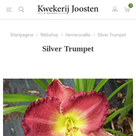
0
Startpagina
Webshop
Hemerocallis
Silver Trumpet
Silver Trumpet