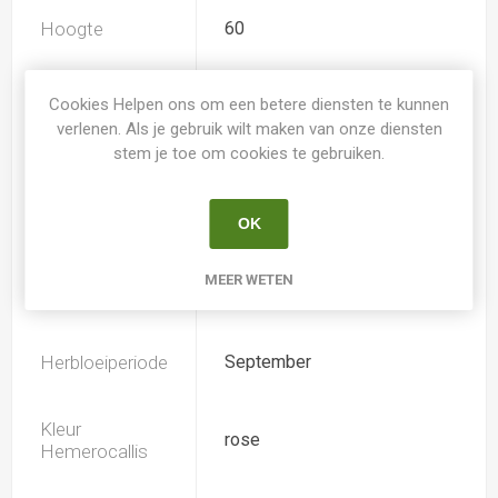
Hoogte
60
Geurend
Ja
Cookies Helpen ons om een betere diensten te kunnen
verlenen. Als je gebruik wilt maken van onze diensten
stem je toe om cookies te gebruiken.
Dubbele bloem
Nee
OK
Doorsnee
-
MEER WETEN
Bloeiperiode
Juli
Herbloeiperiode
September
Kleur
rose
Hemerocallis