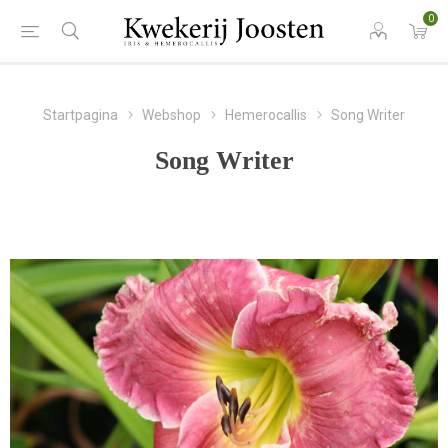
0
Startpagina
Webshop
Hemerocallis
Song Writer
Song Writer