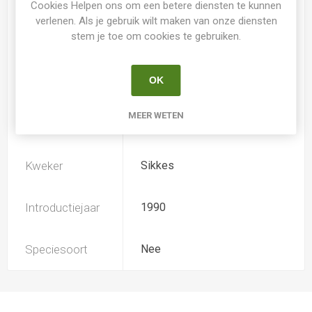
Cookies Helpen ons om een betere diensten te kunnen
verlenen. Als je gebruik wilt maken van onze diensten
stem je toe om cookies te gebruiken.
Loof
Bladverliezend
OK
Soort
Hemerocallis
MEER WETEN
Ploïdiegraad
Diploide
Kweker
Sikkes
Introductiejaar
1990
Speciesoort
Nee