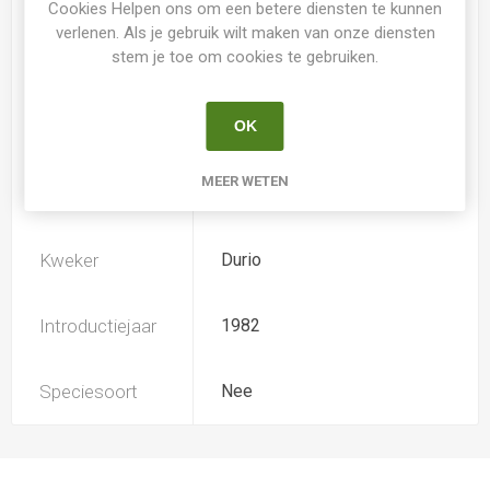
Cookies Helpen ons om een betere diensten te kunnen
verlenen. Als je gebruik wilt maken van onze diensten
stem je toe om cookies te gebruiken.
Loof
Bladverliezend
OK
Soort
Hemerocallis
MEER WETEN
Ploïdiegraad
Tetradiploide
Kweker
Durio
Introductiejaar
1982
Speciesoort
Nee