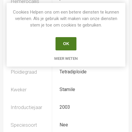
Hemerocallis
Cookies Helpen ons om een betere diensten te kunnen
verlenen. Als je gebruik wilt maken van onze diensten
Spider
Nee
stem je toe om cookies te gebruiken.
Loof
Bladhoudend
OK
Soort
Hemerocallis
MEER WETEN
Ploïdiegraad
Tetradiploide
Kweker
Stamile
Introductiejaar
2003
Speciesoort
Nee