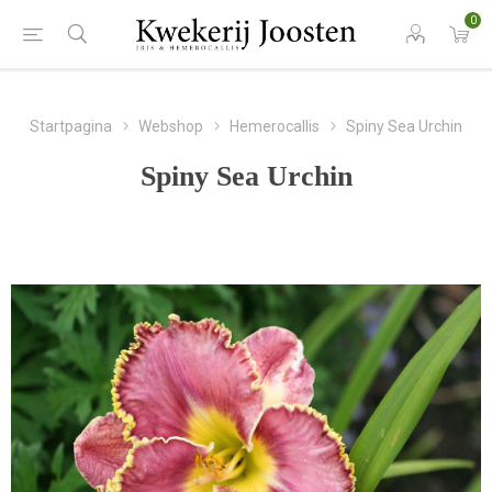
0
Startpagina
Webshop
Hemerocallis
Spiny Sea Urchin
Spiny Sea Urchin