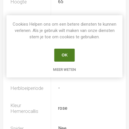
Hoogte
65
Geurend
Nee
Cookies Helpen ons om een betere diensten te kunnen
verlenen. Als je gebruik wilt maken van onze diensten
Dubbele bloem
Nee
stem je toe om cookies te gebruiken.
Doorsnee
15.0
OK
MEER WETEN
Bloeiperiode
Juni-Juli
Herbloeiperiode
-
Kleur
rose
Hemerocallis
Spider
Nee