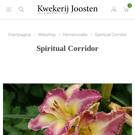
0
Startpagina
Webshop
Hemerocallis
Spiritual Corridor
Spiritual Corridor