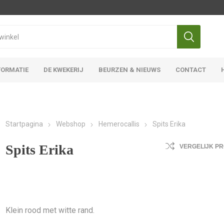
FORMATIE
DE KWEKERIJ
BEURZEN & NIEUWS
CONTACT
Iris Ensata
Iris Overige
Startpagina
Webshop
Hemerocallis
Spits Erika
Spits Erika
VERGELIJK P
Klein rood met witte rand.