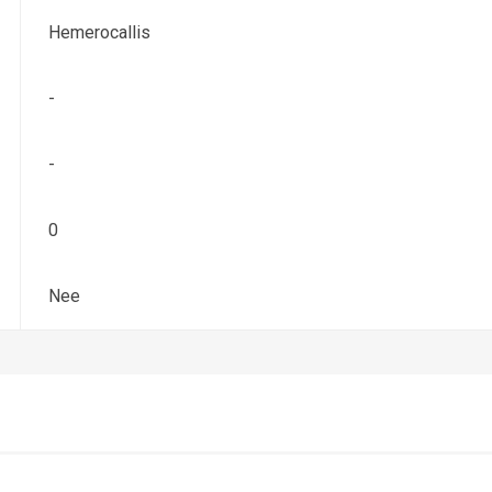
Hemerocallis
-
-
0
Nee