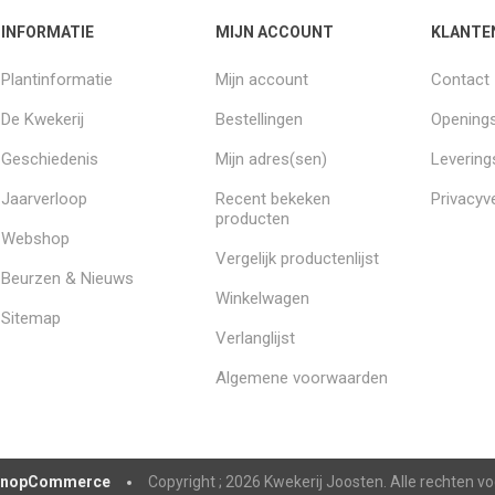
INFORMATIE
MIJN ACCOUNT
KLANTE
Plantinformatie
Mijn account
Contact
De Kwekerij
Bestellingen
Openings
Geschiedenis
Mijn adres(sen)
Leverin
Jaarverloop
Recent bekeken
Privacyve
producten
Webshop
Vergelijk productenlijst
Beurzen & Nieuws
Winkelwagen
Sitemap
Verlanglijst
Algemene voorwaarden
nopCommerce
Copyright ; 2026 Kwekerij Joosten. Alle rechten 