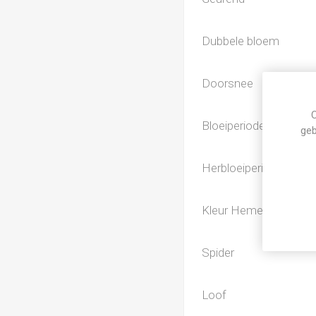
Dubbele bloem
Doorsnee
C
Bloeiperiode
geb
Herbloeiperiode
Kleur Hemerocallis
Spider
Loof