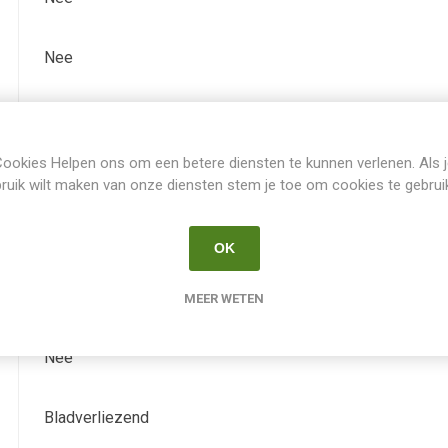
Nee
15.0
ookies Helpen ons om een betere diensten te kunnen verlenen. Als 
Juli
ruik wilt maken van onze diensten stem je toe om cookies te gebrui
-
OK
rood-bruin
MEER WETEN
Nee
Bladverliezend