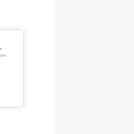
je
ken.