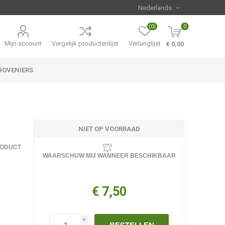
(0)
0
Mijn account
Vergelijk productenlijst
Verlanglijst
€ 0,00
HOVENIERS
Hemerocallis
Aanbiedingen
NIET OP VOORRAAD
RODUCT
WAARSCHUW MIJ WANNEER BESCHIKBAAR
€ 7,50
i