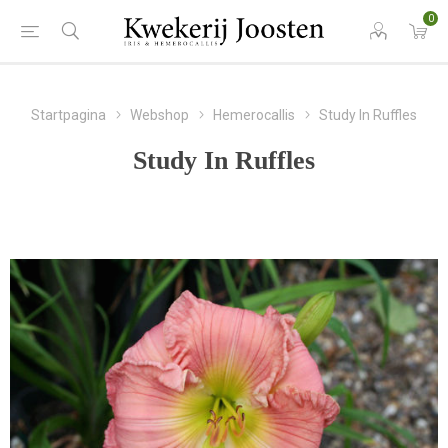
0
Startpagina
Webshop
Hemerocallis
Study In Ruffles
Study In Ruffles