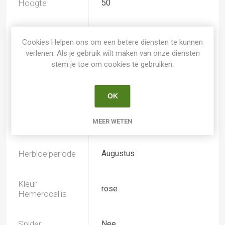
Hoogte
50
Geurend
Nee
Cookies Helpen ons om een betere diensten te kunnen
verlenen. Als je gebruik wilt maken van onze diensten
Dubbele bloem
Nee
stem je toe om cookies te gebruiken.
Doorsnee
13.0
OK
MEER WETEN
Bloeiperiode
Juni-Juli
Herbloeiperiode
Augustus
Kleur
rose
Hemerocallis
Spider
Nee