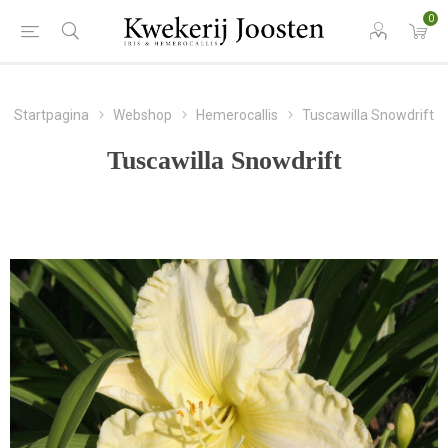
0
Startpagina
Webshop
Hemerocallis
Tuscawilla Snowdrift
Tuscawilla Snowdrift