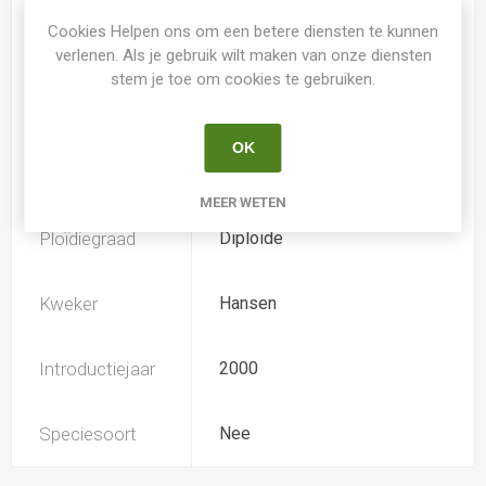
Cookies Helpen ons om een betere diensten te kunnen
Spider
Nee
verlenen. Als je gebruik wilt maken van onze diensten
stem je toe om cookies te gebruiken.
Loof
Bladhoudend
OK
Soort
Hemerocallis
MEER WETEN
Ploïdiegraad
Diploide
Kweker
Hansen
Introductiejaar
2000
Speciesoort
Nee