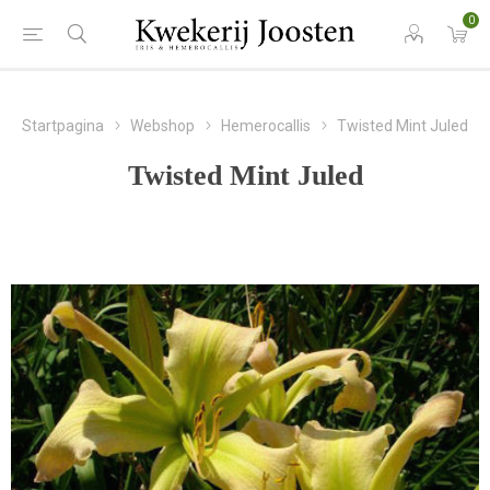
0
Startpagina
Webshop
Hemerocallis
Twisted Mint Juled
Twisted Mint Juled