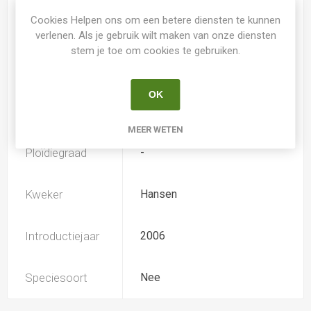
Cookies Helpen ons om een betere diensten te kunnen
Spider
Nee
verlenen. Als je gebruik wilt maken van onze diensten
stem je toe om cookies te gebruiken.
Loof
Bladverliezend
OK
Soort
Hemerocallis
MEER WETEN
Ploïdiegraad
-
Kweker
Hansen
Introductiejaar
2006
Speciesoort
Nee