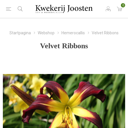
0
Startpagina
Webshop
Hemerocallis
Velvet Ribbons
Velvet Ribbons