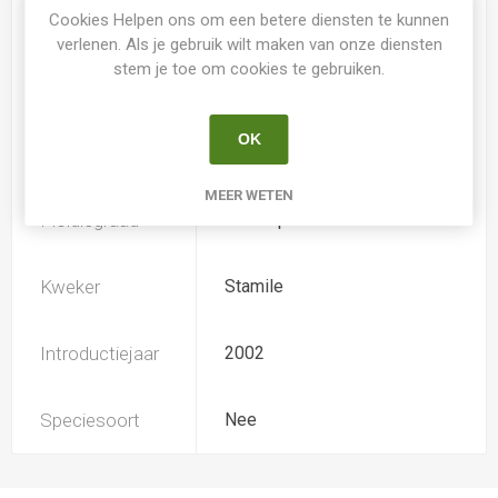
Spider
Ja
Cookies Helpen ons om een betere diensten te kunnen
verlenen. Als je gebruik wilt maken van onze diensten
stem je toe om cookies te gebruiken.
Loof
Bladhoudend
OK
Soort
Hemerocallis
MEER WETEN
Ploïdiegraad
Tetradiploide
Kweker
Stamile
Introductiejaar
2002
Speciesoort
Nee