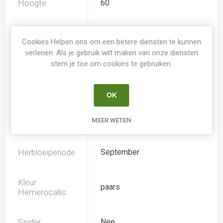
Hoogte
60
Geurend
Nee
Cookies Helpen ons om een betere diensten te kunnen
verlenen. Als je gebruik wilt maken van onze diensten
Dubbele bloem
Nee
stem je toe om cookies te gebruiken.
Doorsnee
15.0
OK
MEER WETEN
Bloeiperiode
Juli
Herbloeiperiode
September
Kleur
paars
Hemerocallis
Spider
Nee