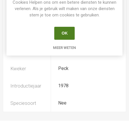
Cookies Helpen ons om een betere diensten te kunnen
verlenen. Als je gebruik wilt maken van onze diensten
stem je toe om cookies te gebruiken.
Loof
Bladverliezend
OK
Soort
Hemerocallis
MEER WETEN
Ploïdiegraad
Tetradiploide
Kweker
Peck
Introductiejaar
1978
Speciesoort
Nee