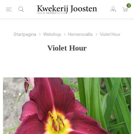
0
Startpagina
Webshop
Hemerocallis
Violet Hour
Violet Hour