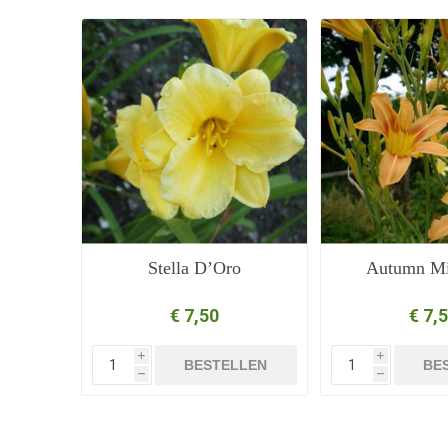
Stella D’Oro
Autumn Mi
€ 7,50
€ 7,
i
i
BESTELLEN
BE
h
h