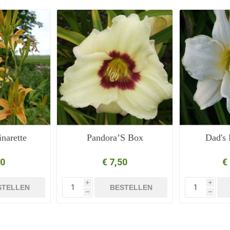
narette
Pandora’S Box
Dad's 
50
€ 7,50
€
i
i
STELLEN
BESTELLEN
h
h