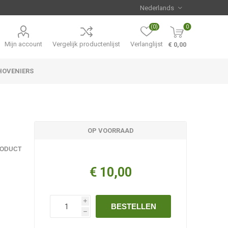
(0)
0
Mijn account
Vergelijk productenlijst
Verlanglijst
€ 0,00
HOVENIERS
Hemerocallis
Aanbiedingen
OP VOORRAAD
RODUCT
€ 10,00
i
BESTELLEN
h