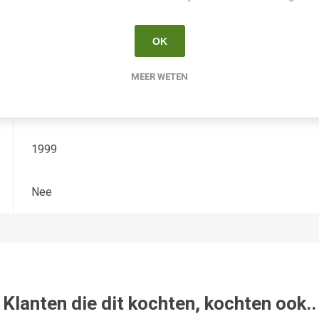
Hemerocallis
OK
Tetradiploide
MEER WETEN
Trimmer
1999
Nee
Klanten die dit kochten, kochten ook..