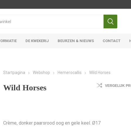
FORMATIE
DE KWEKERIJ
BEURZEN & NIEUWS
CONTACT
Iris Ensata
Iris Overige
Startpagina
Webshop
Hemerocallis
Wild Horses
Wild Horses
VERGELIJK P
Crème, donker paarsrood oog en gele keel. Ø17