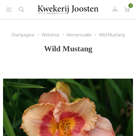
0
Startpagina
Webshop
Hemerocallis
Wild Mustang
Wild Mustang