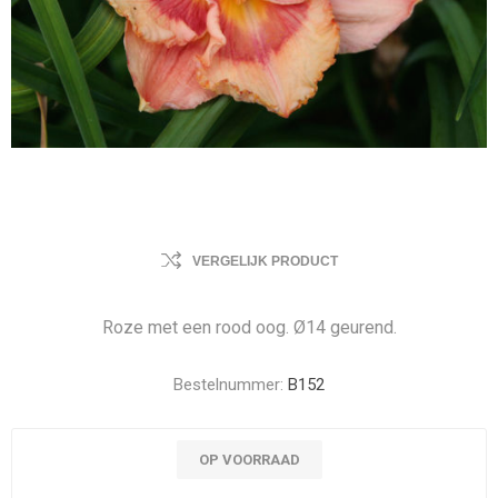
VERGELIJK PRODUCT
Roze met een rood oog. Ø14 geurend.
Bestelnummer:
B152
OP VOORRAAD