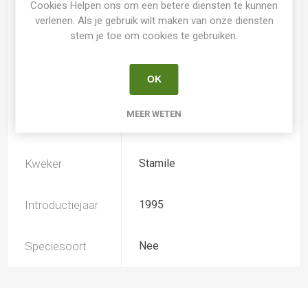
Cookies Helpen ons om een betere diensten te kunnen
verlenen. Als je gebruik wilt maken van onze diensten
stem je toe om cookies te gebruiken.
Loof
Bladverliezend
OK
Soort
Hemerocallis
MEER WETEN
Ploïdiegraad
Tetradiploide
Kweker
Stamile
Introductiejaar
1995
Speciesoort
Nee