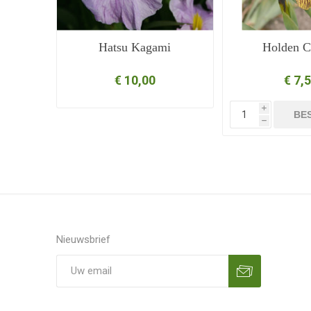
Hatsu Kagami
Holden C
€ 10,00
€ 7,
i
BE
h
Nieuwsbrief
Aanmelden
Opzeggen