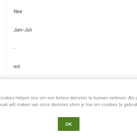
Nee
Juni-Juli
-
wit
JI
ookies Helpen ons om een betere diensten te kunnen verlenen. Als 
Iris Ensata
ruik wilt maken van onze diensten stem je toe om cookies te gebrui
-
OK