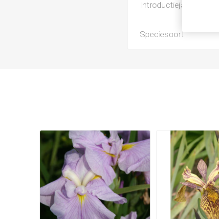
Introductiejaar
Speciesoort