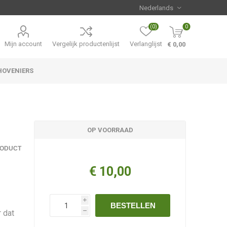
(0)
0
Mijn account
Vergelijk productenlijst
Verlanglijst
€ 0,00
HOVENIERS
Hemerocallis
Aanbiedingen
OP VOORRAAD
RODUCT
€ 10,00
i
BESTELLEN
 dat
h