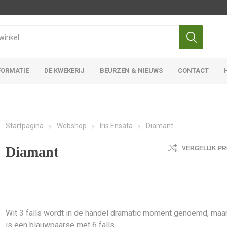
FORMATIE
DE KWEKERIJ
BEURZEN & NIEUWS
CONTACT
Iris Ensata
Iris Overige
Startpagina
Webshop
Iris Ensata
Diamant
Diamant
VERGELIJK P
Wit 3 falls wordt in de handel dramatic moment genoemd, maar
is een blauwpaarse met 6 falls.