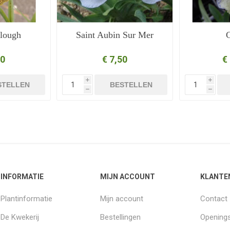
lough
Saint Aubin Sur Mer
50
€ 7,50
€
i
i
STELLEN
BESTELLEN
h
h
INFORMATIE
MIJN ACCOUNT
KLANTE
Plantinformatie
Mijn account
Contact
De Kwekerij
Bestellingen
Openings