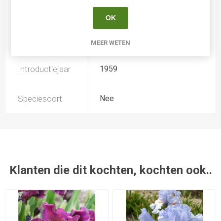
Soort
Iris Ensata
OK
Kweker
Marx
MEER WETEN
Introductiejaar
1959
Speciesoort
Nee
Klanten die dit kochten, kochten ook..