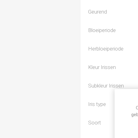
Geurend
Bloeiperiode
Herbloeiperiode
Kleur Irissen
Subkleur Irissen
Iris type
C
geb
Soort