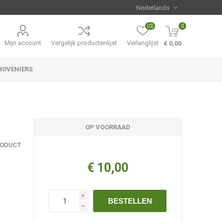
(0)
0
Mijn account
Vergelijk productenlijst
Verlanglijst
€ 0,00
HOVENIERS
Hemerocallis
Aanbiedingen
OP VOORRAAD
RODUCT
€ 10,00
i
BESTELLEN
h