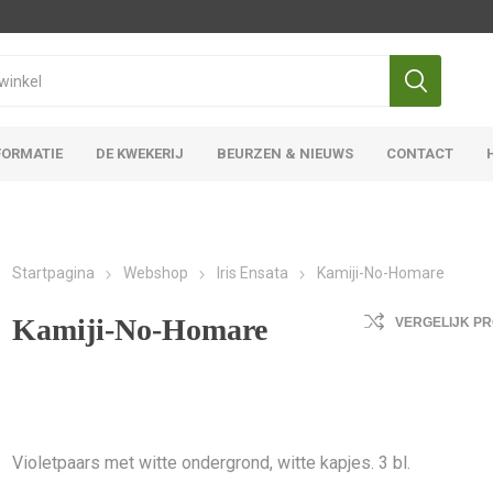
FORMATIE
DE KWEKERIJ
BEURZEN & NIEUWS
CONTACT
Iris Ensata
Iris Overige
Startpagina
Webshop
Iris Ensata
Kamiji-No-Homare
Kamiji-No-Homare
VERGELIJK P
Violetpaars met witte ondergrond, witte kapjes. 3 bl.