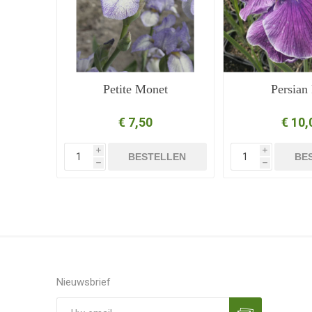
Petite Monet
Persian
€ 7,50
€ 10,
i
i
BESTELLEN
BE
h
h
Nieuwsbrief