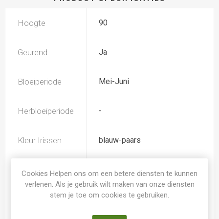
Hoogte
90
Geurend
Ja
Bloeiperiode
Mei-Juni
Herbloeiperiode
-
Kleur Irissen
blauw-paars
TB (tall bearded) Hoge
Iris type
Cookies Helpen ons om een betere diensten te kunnen
baardiris
verlenen. Als je gebruik wilt maken van onze diensten
stem je toe om cookies te gebruiken.
Soort
Iris Germanica