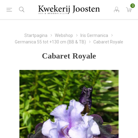
0
Startpagina
Webshop
Iris Germanica
Germanica 55 tot +130 cm (BB & TB)
Cabaret Royale
Cabaret Royale