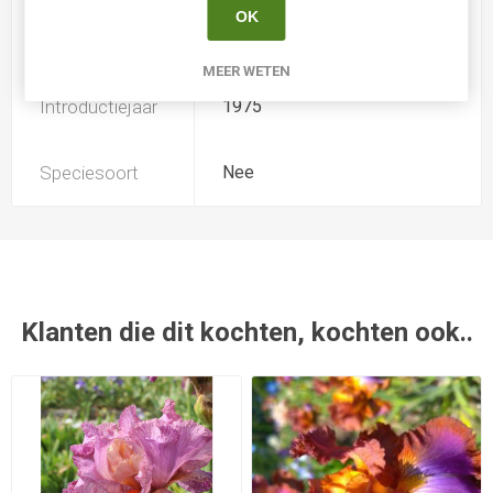
OK
Kweker
Blyth
MEER WETEN
Introductiejaar
1975
Speciesoort
Nee
Klanten die dit kochten, kochten ook..