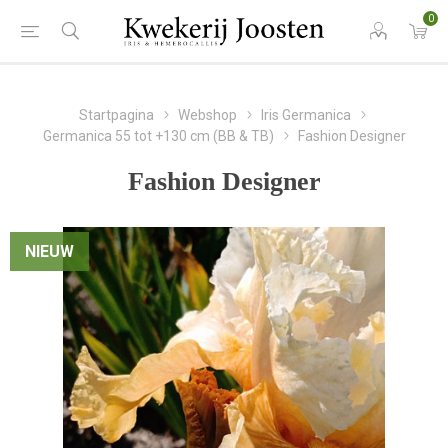
0
Startpagina
Webshop
Iris Germanica
Germanica 55 tot +130 cm (BB & TB)
Fashion Designer
Fashion Designer
NIEUW