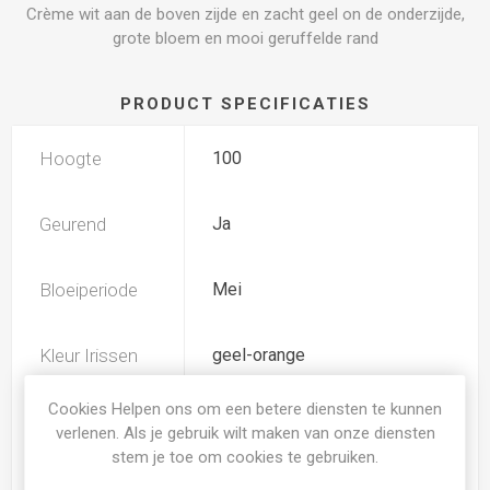
Crème wit aan de boven zijde en zacht geel on de onderzijde,
grote bloem en mooi geruffelde rand
PRODUCT SPECIFICATIES
Hoogte
100
Geurend
Ja
Bloeiperiode
Mei
Kleur Irissen
geel-orange
Cookies Helpen ons om een betere diensten te kunnen
TB (tall bearded) Hoge
Iris type
verlenen. Als je gebruik wilt maken van onze diensten
baardiris
stem je toe om cookies te gebruiken.