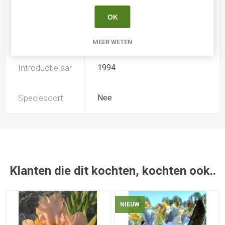
Soort
Iris Germanica
OK
Kweker
Keppel
MEER WETEN
Introductiejaar
1994
Speciesoort
Nee
Klanten die dit kochten, kochten ook..
NIEUW