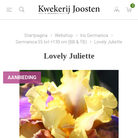
0
Startpagina
Webshop
Iris Germanica
Germanica 55 tot +130 cm (BB & TB)
Lovely Juliette
Lovely Juliette
AANBIEDING