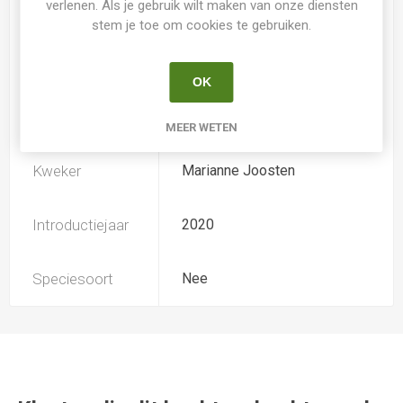
verlenen. Als je gebruik wilt maken van onze diensten
stem je toe om cookies te gebruiken.
TB (tall bearded) Hoge
Iris type
baardiris
OK
Soort
Iris Germanica
MEER WETEN
Kweker
Marianne Joosten
Introductiejaar
2020
Speciesoort
Nee