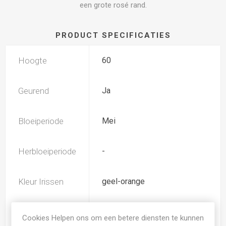
een grote rosé rand.
PRODUCT SPECIFICATIES
Hoogte
60
Geurend
Ja
Bloeiperiode
Mei
Herbloeiperiode
-
Kleur Irissen
geel-orange
Subkleur
blauw-paars
Cookies Helpen ons om een betere diensten te kunnen
Irissen