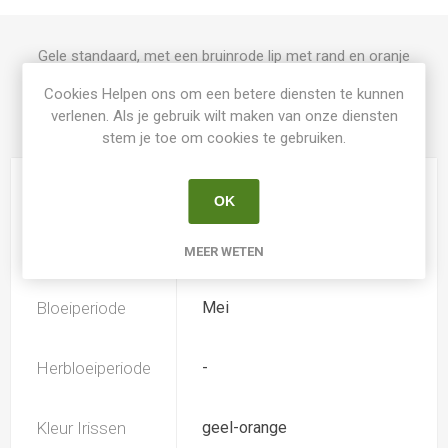
Gele standaard, met een bruinrode lip met rand en oranje
baard
Cookies Helpen ons om een betere diensten te kunnen
verlenen. Als je gebruik wilt maken van onze diensten
stem je toe om cookies te gebruiken.
PRODUCT SPECIFICATIES
Hoogte
95
OK
Geurend
Ja
MEER WETEN
Bloeiperiode
Mei
Herbloeiperiode
-
Kleur Irissen
geel-orange