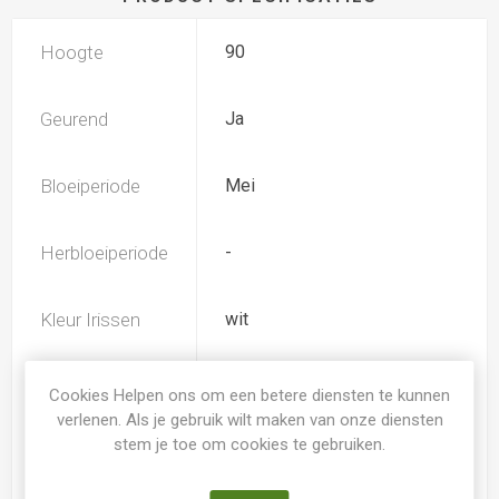
Hoogte
90
Geurend
Ja
Bloeiperiode
Mei
Herbloeiperiode
-
Kleur Irissen
wit
TB (tall bearded) Hoge
Iris type
Cookies Helpen ons om een betere diensten te kunnen
baardiris
verlenen. Als je gebruik wilt maken van onze diensten
stem je toe om cookies te gebruiken.
Soort
Iris Germanica