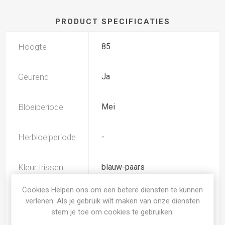
PRODUCT SPECIFICATIES
Hoogte
85
Geurend
Ja
Bloeiperiode
Mei
Herbloeiperiode
-
Kleur Irissen
blauw-paars
Cookies Helpen ons om een betere diensten te kunnen
TB (tall bearded) Hoge
verlenen. Als je gebruik wilt maken van onze diensten
Iris type
baardiris
stem je toe om cookies te gebruiken.