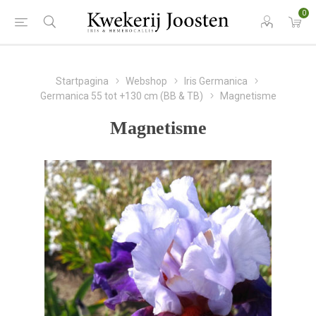
0
Startpagina
Webshop
Iris Germanica
Germanica 55 tot +130 cm (BB & TB)
Magnetisme
Magnetisme