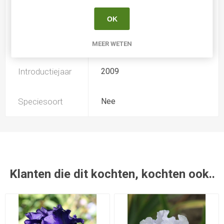
Soort
Iris Germanica
OK
Kweker
Cayeux
MEER WETEN
Introductiejaar
2009
Speciesoort
Nee
Klanten die dit kochten, kochten ook..