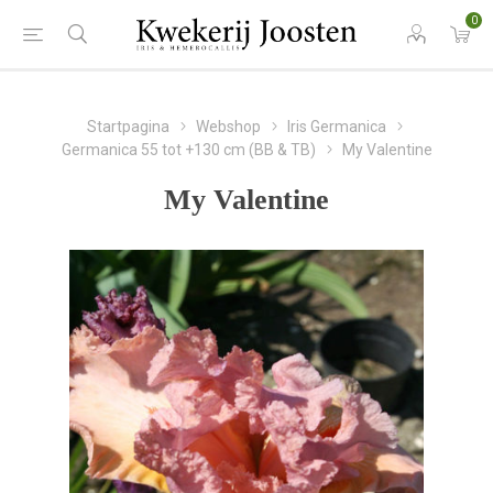
0
Startpagina
Webshop
Iris Germanica
Germanica 55 tot +130 cm (BB & TB)
My Valentine
My Valentine