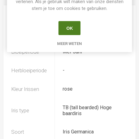
verlenen. Als je gebruik wilt maken van onze diensten
stem je toe om cookies te gebruiken.
Hoogte
90
OK
Geurend
Ja
MEER WETEN
Bloeiperiode
Mei-Juni
Herbloeiperiode
-
Kleur Irissen
rose
TB (tall bearded) Hoge
Iris type
baardiris
Soort
Iris Germanica