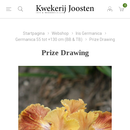
0
Startpagina
Webshop
Iris Germanica
Germanica 55 tot +130 cm (BB & TB)
Prize Drawing
Prize Drawing