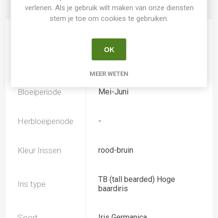
verlenen. Als je gebruik wilt maken van onze diensten
PRODUCT SPECIFICATIES
stem je toe om cookies te gebruiken.
Hoogte
90
OK
Geurend
Ja
MEER WETEN
Bloeiperiode
Mei-Juni
Herbloeiperiode
-
Kleur Irissen
rood-bruin
TB (tall bearded) Hoge
Iris type
baardiris
Soort
Iris Germanica