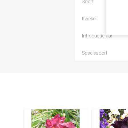
Soort
Kweker
Introductiejaar
Speciesoort