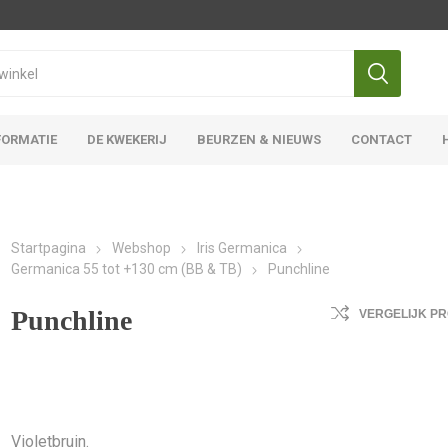
FORMATIE
DE KWEKERIJ
BEURZEN & NIEUWS
CONTACT
Iris Ensata
Iris Overige
Startpagina
Webshop
Iris Germanica
Germanica 55 tot +130 cm (BB & TB)
Punchline
Punchline
VERGELIJK P
Violetbruin.