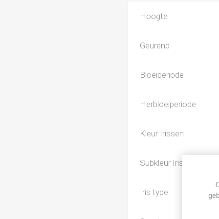
Hoogte
Geurend
Bloeiperiode
Herbloeiperiode
Kleur Irissen
Subkleur Irissen
C
Iris type
geb