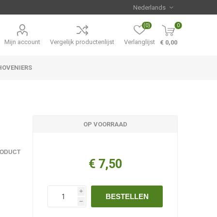
(0)
0
Mijn account
Vergelijk productenlijst
Verlanglijst
€ 0,00
HOVENIERS
Hemerocallis
Aanbiedingen
OP VOORRAAD
RODUCT
€ 7,50
i
BESTELLEN
h