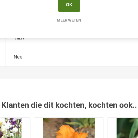
Iris Germanica
OK
Plough
MEER WETEN
1967
Nee
Klanten die dit kochten, kochten ook..