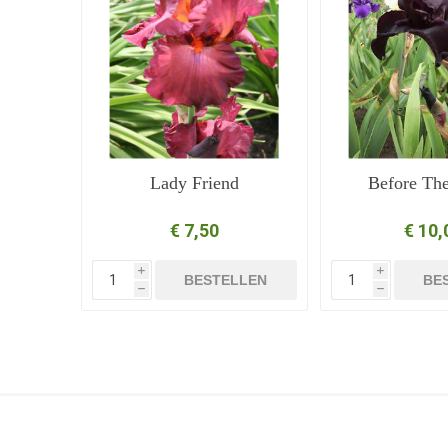
Lady Friend
Before Th
€ 7,50
€ 10,
i
i
BESTELLEN
BE
h
h