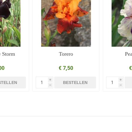
e Storm
Torero
Pe
00
€ 7,50
€
i
i
STELLEN
BESTELLEN
h
h