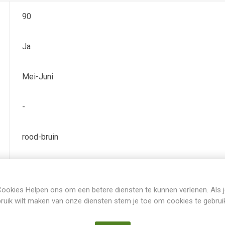
90
Ja
Mei-Juni
-
rood-bruin
geel-orange
ookies Helpen ons om een betere diensten te kunnen verlenen. Als 
TB (tall bearded) Hoge baardiris
ruik wilt maken van onze diensten stem je toe om cookies te gebrui