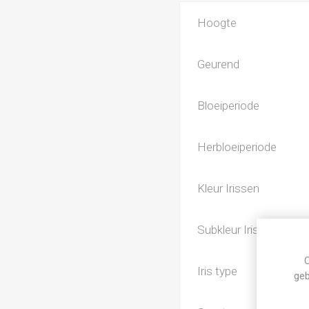
Hoogte
Geurend
Bloeiperiode
Herbloeiperiode
Kleur Irissen
Subkleur Irissen
C
Iris type
geb