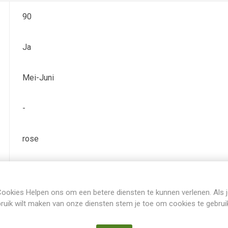
90
Ja
Mei-Juni
-
rose
rose
ookies Helpen ons om een betere diensten te kunnen verlenen. Als 
TB (tall bearded) Hoge baardiris
ruik wilt maken van onze diensten stem je toe om cookies te gebrui