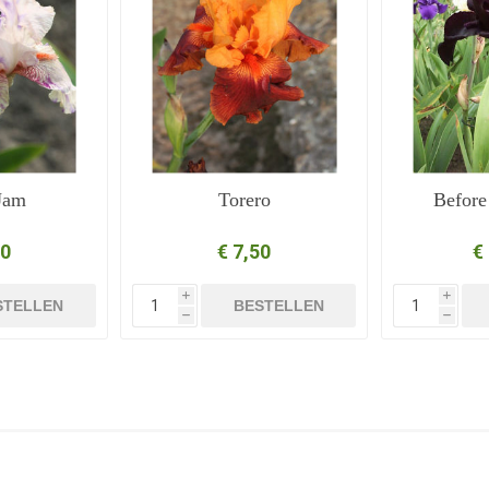
Jam
Torero
Before
50
€ 7,50
€
i
i
STELLEN
BESTELLEN
h
h