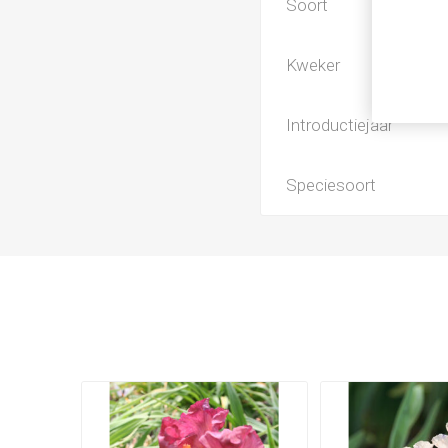
Soort
Kweker
Introductiejaar
Speciesoort