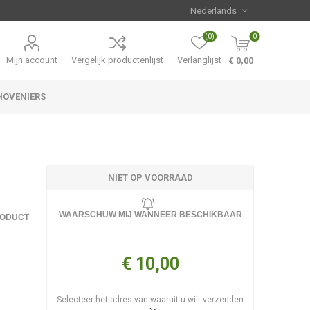
(0)
0
Mijn account
Vergelijk productenlijst
Verlanglijst
€ 0,00
HOVENIERS
Hemerocallis
Aanbiedingen
NIET OP VOORRAAD
WAARSCHUW MIJ WANNEER BESCHIKBAAR
RODUCT
€ 10,00
Selecteer het adres van waaruit u wilt verzenden