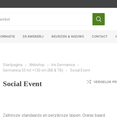
FORMATIE
DE KWEKERIJ
BEURZEN & NIEUWS
CONTACT
Iris Ensata
Iris Overige
Startpagina
Webshop
Iris Germanica
Germanica 55 tot +130 cm (BB & TB)
Social Event
Social Event
VERGELIJK P
Zalmroze standaards en perzikroze lippen. Oranje baard.