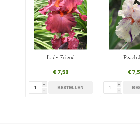
Lady Friend
Peach 
€ 7,50
€ 7,
i
i
BESTELLEN
BE
h
h