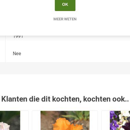
Iris Germanica
OK
Keppel
MEER WETEN
1991
Nee
Klanten die dit kochten, kochten ook..