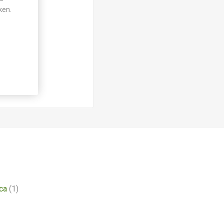
ken.
ca
(1)