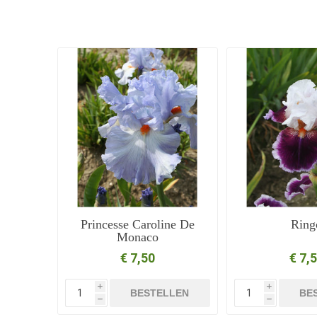
Princesse Caroline De
Ring
Monaco
€ 7,50
€ 7,
i
i
BESTELLEN
BE
h
h