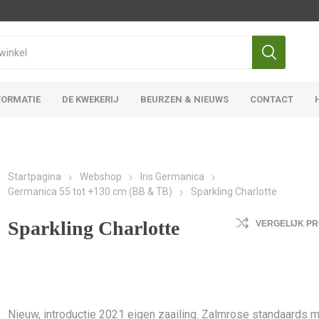
FORMATIE
DE KWEKERIJ
BEURZEN & NIEUWS
CONTACT
Iris Ensata
Iris Overige
Startpagina
Webshop
Iris Germanica
Germanica 55 tot +130 cm (BB & TB)
Sparkling Charlotte
Sparkling Charlotte
VERGELIJK P
Nieuw, introductie 2021 eigen zaailing. Zalmrose standaards 