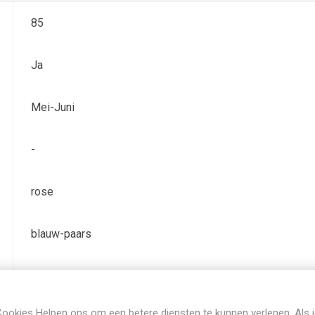
85
Ja
Mei-Juni
-
rose
blauw-paars
TB (tall bearded) Hoge baardiris
ookies Helpen ons om een betere diensten te kunnen verlenen. Als 