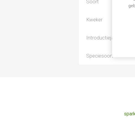
Soort
geb
Kweker
Introductiejaar
Speciesoort
spark