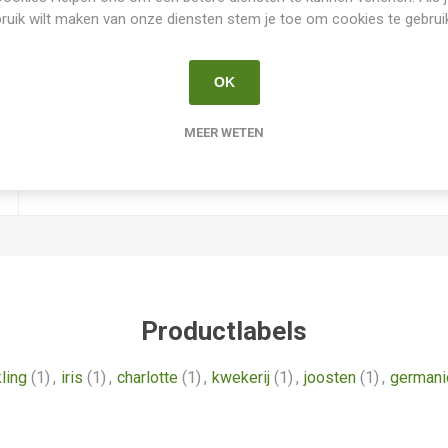
Iris Germanica
ruik wilt maken van onze diensten stem je toe om cookies te gebrui
Marianne Joosten
OK
2021
MEER WETEN
Nee
Productlabels
ling
(1)
,
iris
(1)
,
charlotte
(1)
,
kwekerij
(1)
,
joosten
(1)
,
germani