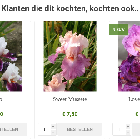
Klanten die dit kochten, kochten ook..
NIEUW
o
Sweet Mussete
Lov
50
€ 7,50
€
i
i
STELLEN
BESTELLEN
h
h