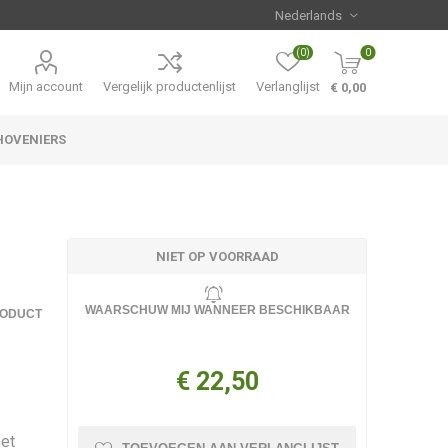
(0)
0
Mijn account
Vergelijk productenlijst
Verlanglijst
€ 0,00
HOVENIERS
Hemerocallis
Aanbiedingen
NIET OP VOORRAAD
WAARSCHUW MIJ WANNEER BESCHIKBAAR
RODUCT
€ 22,50
met