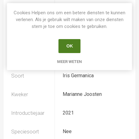
Kleur Irissen
geel-orange
Cookies Helpen ons om een betere diensten te kunnen
verlenen. Als je gebruik wilt maken van onze diensten
stem je toe om cookies te gebruiken.
Subkleur
rood-bruin
Irissen
OK
TB (tall bearded) Hoge
Iris type
baardiris
MEER WETEN
Soort
Iris Germanica
Kweker
Marianne Joosten
Introductiejaar
2021
Speciesoort
Nee