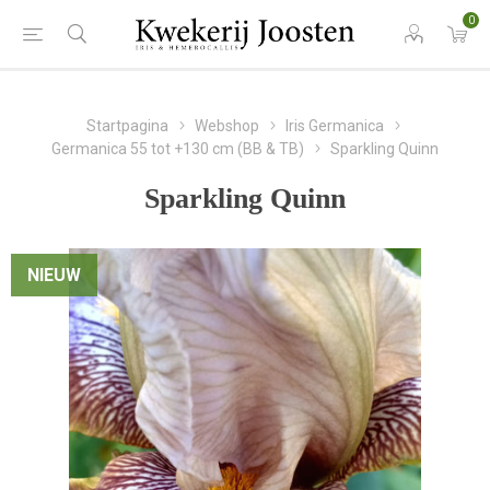
0
Startpagina
Webshop
Iris Germanica
Germanica 55 tot +130 cm (BB & TB)
Sparkling Quinn
Sparkling Quinn
NIEUW