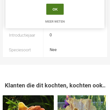
Soort
Iris Germanica
OK
Kweker
Marianne Joosten
MEER WETEN
Introductiejaar
0
Speciesoort
Nee
Klanten die dit kochten, kochten ook..