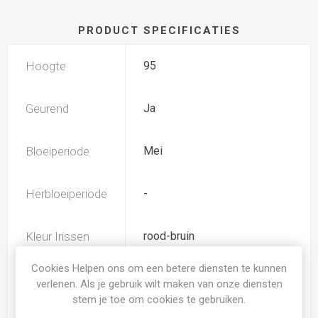
PRODUCT SPECIFICATIES
Hoogte
95
Geurend
Ja
Bloeiperiode
Mei
Herbloeiperiode
-
Kleur Irissen
rood-bruin
Cookies Helpen ons om een betere diensten te kunnen
TB (tall bearded) Hoge
verlenen. Als je gebruik wilt maken van onze diensten
Iris type
baardiris
stem je toe om cookies te gebruiken.