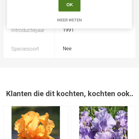
OK
Kweker
Schreiner
MEER WETEN
Introductiejaar
1991
Speciesoort
Nee
Klanten die dit kochten, kochten ook..