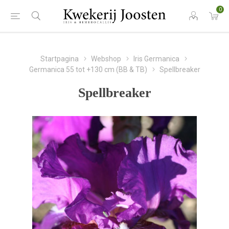
0
Startpagina
Webshop
Iris Germanica
Germanica 55 tot +130 cm (BB & TB)
Spellbreaker
Spellbreaker