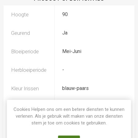
Hoogte
90
Geurend
Ja
Bloeiperiode
Mei-Juni
Herbloeiperiode
-
Kleur Irissen
blauw-paars
TB (tall bearded) Hoge
Iris type
Cookies Helpen ons om een betere diensten te kunnen
baardiris
verlenen. Als je gebruik wilt maken van onze diensten
stem je toe om cookies te gebruiken.
Soort
Iris Germanica