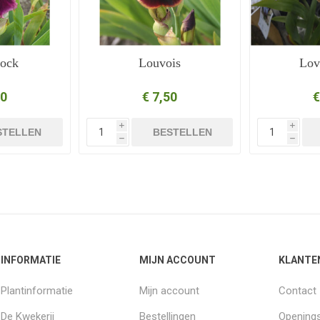
Rock
Louvois
Lov
50
€ 7,50
€
i
i
STELLEN
BESTELLEN
h
h
INFORMATIE
MIJN ACCOUNT
KLANTE
Plantinformatie
Mijn account
Contact
De Kwekerij
Bestellingen
Openings