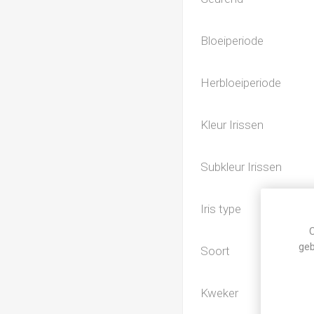
Bloeiperiode
Herbloeiperiode
Kleur Irissen
Subkleur Irissen
Iris type
C
geb
Soort
Kweker