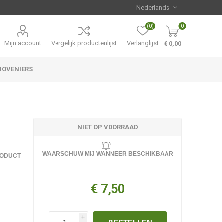
(0)
0
Mijn account
Vergelijk productenlijst
Verlanglijst
€ 0,00
HOVENIERS
Hemerocallis
Aanbiedingen
NIET OP VOORRAAD
WAARSCHUW MIJ WANNEER BESCHIKBAAR
RODUCT
€ 7,50
i