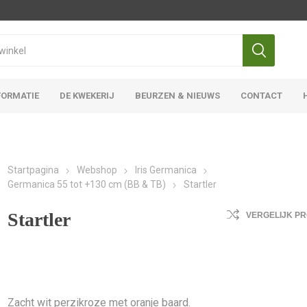
FORMATIE
DE KWEKERIJ
BEURZEN & NIEUWS
CONTACT
Iris Ensata
Iris Overige
Startpagina
Webshop
Iris Germanica
Germanica 55 tot +130 cm (BB & TB)
Startler
Startler
VERGELIJK P
Zacht wit perzikroze met oranje baard.