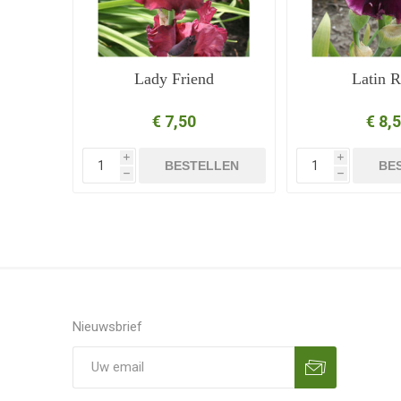
Lady Friend
Latin 
€ 7,50
€ 8,
i
i
BESTELLEN
BE
h
h
Nieuwsbrief
Aanmelden
Opzeggen