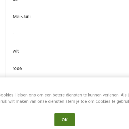
Mei-Juni
-
wit
rose
TB (tall bearded) Hoge baardiris
ookies Helpen ons om een betere diensten te kunnen verlenen. Als 
ruik wilt maken van onze diensten stem je toe om cookies te gebrui
Iris Germanica
OK
Schreiner