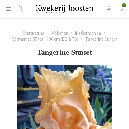
0
Startpagina
Webshop
Iris Germanica
Germanica 55 tot +130 cm (BB & TB)
Tangerine Sunset
Tangerine Sunset