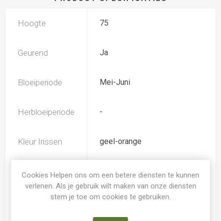
Hoogte
75
Geurend
Ja
Bloeiperiode
Mei-Juni
Herbloeiperiode
-
Kleur Irissen
geel-orange
TB (tall bearded) Hoge
Iris type
Cookies Helpen ons om een betere diensten te kunnen
baardiris
verlenen. Als je gebruik wilt maken van onze diensten
stem je toe om cookies te gebruiken.
Soort
Iris Germanica