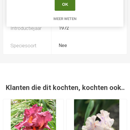
OK
Kweker
Marsh
MEER WETEN
Introductiejaar
1972
Speciesoort
Nee
Klanten die dit kochten, kochten ook..