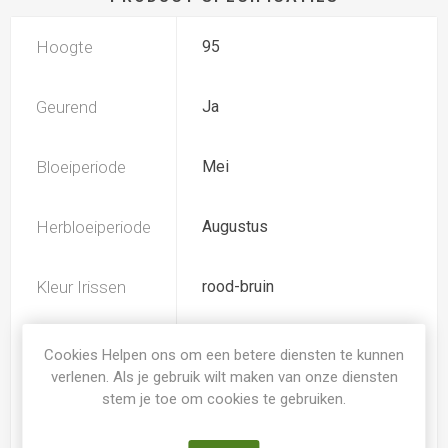
Hoogte
95
Geurend
Ja
Bloeiperiode
Mei
Herbloeiperiode
Augustus
Kleur Irissen
rood-bruin
TB (tall bearded) Hoge
Iris type
Cookies Helpen ons om een betere diensten te kunnen
baardiris
verlenen. Als je gebruik wilt maken van onze diensten
stem je toe om cookies te gebruiken.
Soort
Iris Germanica