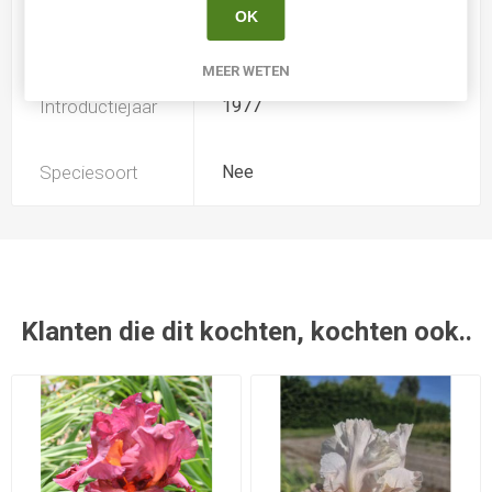
OK
Kweker
A. Miller
MEER WETEN
Introductiejaar
1977
Speciesoort
Nee
Klanten die dit kochten, kochten ook..