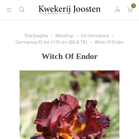
0
Startpagina
Webshop
Iris Germanica
Germanica 55 tot +130 cm (BB & TB)
Witch Of Endor
Witch Of Endor