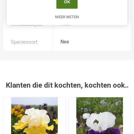
OK
Kweker
Sealy
MEER WETEN
Introductiejaar
1937
Speciesoort
Nee
Klanten die dit kochten, kochten ook..