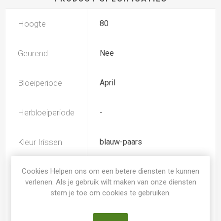
Hoogte
80
Geurend
Nee
Bloeiperiode
April
Herbloeiperiode
-
Kleur Irissen
blauw-paars
Cookies Helpen ons om een betere diensten te kunnen
Iris type
-
verlenen. Als je gebruik wilt maken van onze diensten
stem je toe om cookies te gebruiken.
Soort
Iris Overig